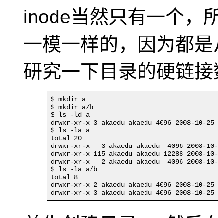
inode当然只有一个，
一模一样的，因为都是从
研究一下目录的硬链接
$ mkdir a

$ mkdir a/b

$ ls -ld a

drwxr-xr-x 3 akaedu akaedu 4096 2008-10-25 
$ ls -la a

total 20

drwxr-xr-x   3 akaedu akaedu  4096 2008-10-
drwxr-xr-x 115 akaedu akaedu 12288 2008-10-
drwxr-xr-x   2 akaedu akaedu  4096 2008-10-
$ ls -la a/b

total 8

drwxr-xr-x 2 akaedu akaedu 4096 2008-10-25 
drwxr-xr-x 3 akaedu akaedu 4096 2008-10-25