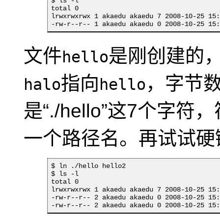
$ ls -l

total 0

lrwxrwxrwx 1 akaedu akaedu 7 2008-10-25 15:
-rw-r--r-- 1 akaedu akaedu 0 2008-10-25 15
文件
是刚创建的
hello
指向
，字节数
halo
hello
是“
./hello
”这7个字符
一个路径名。再试试硬
$ ln ./hello hello2

$ ls -l

total 0

lrwxrwxrwx 1 akaedu akaedu 7 2008-10-25 15:
-rw-r--r-- 2 akaedu akaedu 0 2008-10-25 15:
-rw-r--r-- 2 akaedu akaedu 0 2008-10-25 15