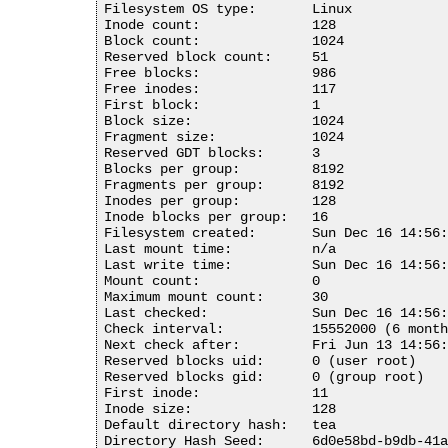
Filesystem OS type:       Linux

Inode count:              128

Block count:              1024

Reserved block count:     51

Free blocks:              986

Free inodes:              117

First block:              1

Block size:               1024

Fragment size:            1024

Reserved GDT blocks:      3

Blocks per group:         8192

Fragments per group:      8192

Inodes per group:         128

Inode blocks per group:   16

Filesystem created:       Sun Dec 16 14:56:
Last mount time:          n/a

Last write time:          Sun Dec 16 14:56:
Mount count:              0

Maximum mount count:      30

Last checked:             Sun Dec 16 14:56:
Check interval:           15552000 (6 month
Next check after:         Fri Jun 13 14:56:
Reserved blocks uid:      0 (user root)

Reserved blocks gid:      0 (group root)

First inode:              11

Inode size:               128

Default directory hash:   tea

Directory Hash Seed:      6d0e58bd-b9db-41a