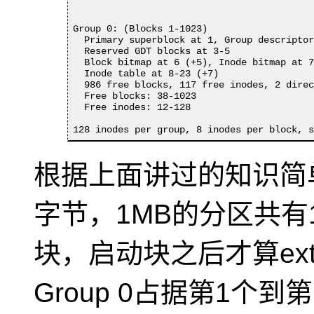
Group 0: (Blocks 1-1023)

  Primary superblock at 1, Group descriptor
  Reserved GDT blocks at 3-5

  Block bitmap at 6 (+5), Inode bitmap at 7
  Inode table at 8-23 (+7)

  986 free blocks, 117 free inodes, 2 direc
  Free blocks: 38-1023

  Free inodes: 12-128

128 inodes per group, 8 inodes per block, 
根据上面讲过的知识简单
字节，1MB的分区共有
块，启动块之后才算ex
Group 0占据第1个到