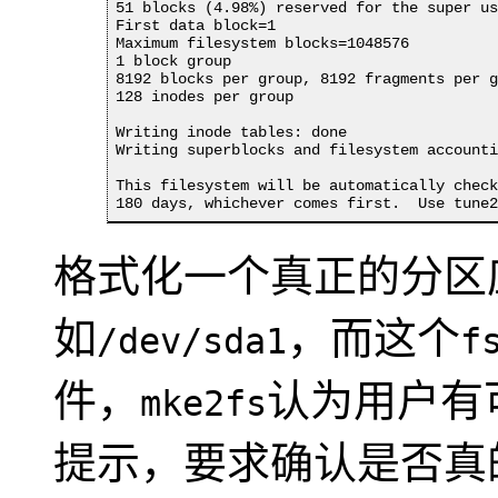
51 blocks (4.98%) reserved for the super us
First data block=1

Maximum filesystem blocks=1048576

1 block group

8192 blocks per group, 8192 fragments per g
128 inodes per group

Writing inode tables: done                 
Writing superblocks and filesystem accounti
This filesystem will be automatically check
180 days, whichever comes first.  Use tune
格式化一个真正的分区
如
，而这个
/dev/sda1
f
件，
认为用户有
mke2fs
提示，要求确认是否真