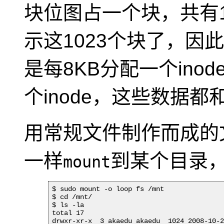
块位图占一个块，共有102
示这1023个块了，因
是每8KB分配一个ino
个inode，这些数据都
用常规文件制作而成的
一样
到某个目录
mount
$ sudo mount -o loop fs /mnt

$ cd /mnt/

$ ls -la

total 17

drwxr-xr-x  3 akaedu akaedu  1024 2008-10-2