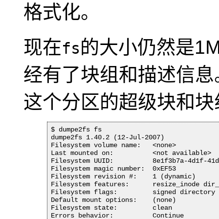
格式化。
现在
的大小仍然是1
fs
经有了块组和描述信息
这个分区的超级块和块
$ dumpe2fs fs

dumpe2fs 1.40.2 (12-Jul-2007)

Filesystem volume name:   <none>

Last mounted on:          <not available>

Filesystem UUID:          8e1f3b7a-4d1f-41d
Filesystem magic number:  0xEF53

Filesystem revision #:    1 (dynamic)

Filesystem features:      resize_inode dir_
Filesystem flags:         signed directory 
Default mount options:    (none)

Filesystem state:         clean

Errors behavior:          Continue
