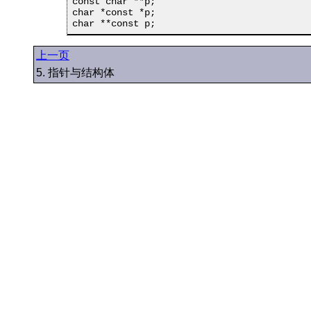
const char **p;

char *const *p;

char **const p;
上一页
5. 指针与结构体