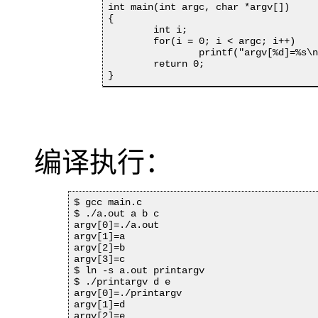
int main(int argc, char *argv[])

{

	int i;

	for(i = 0; i < argc; i++)

		printf("argv[%d]=%s\n", i, argv[i]);

	return 0;

}
编译执行：
$ gcc main.c

$ ./a.out a b c

argv[0]=./a.out

argv[1]=a

argv[2]=b

argv[3]=c

$ ln -s a.out printargv

$ ./printargv d e 

argv[0]=./printargv

argv[1]=d

argv[2]=e