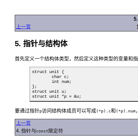
5
上一页
5. 指针与结构体
首先定义一个结构体类型，然后定义这种类型的变量和指
struct unit {

	char c;

	int num;

};

struct unit u;

struct unit *p = &u;
要通过指针
访问结构体成员可以写成
和
p
(*p).c
(*p).num
上一页
4. 指针与
限定符
const