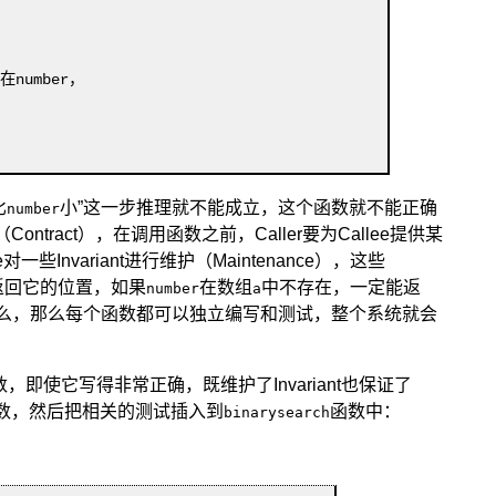
比
小
”这一步推理就不能成立，这个函数就不能正确
number
ntract）
，在调用函数之前，Caller要为Callee提供某
e对一些Invariant进行维护（Maintenance）
，这些
返回它的位置，如果
在数组
中不存在，一定能返
number
a
ition是什么，那么每个函数都可以独立编写和测试，整个系统就会
，即使它写得非常正确，既维护了Invariant也保证了
ate函数，然后把相关的测试插入到
函数中：
binarysearch