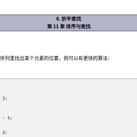
6. 折半查找
第 11 章 排序与查找
序列里找出某个元素的位置，则可以有更快的算法：
 };
