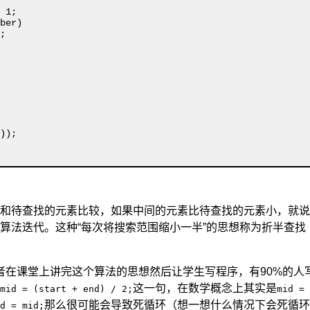
和待查找的元素比较，如果中间的元素比待查找的元素小，就说
算法迭代。这种“
每次将搜索范围缩小一半
”的思想称为折半查找（Bi
者在课堂上讲完这个算法的思想然后让学生写程序，有90%的人
这一句，在数学概念上其实是
mid = (start + end) / 2;
mid = 
那么很可能会导致死循环（想一想什么情况下会死循环
d = mid;