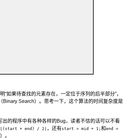
明“
如果待查找的元素存在，一定位于序列的后半部分
”，
nary Search）
。思考一下，这个算法的时间复杂度是
写出的程序中有各种各样的Bug，读者不信的话可以不看
，还有
和
⌊(start + end) / 2⌋
start = mid + 1;
end =
）。