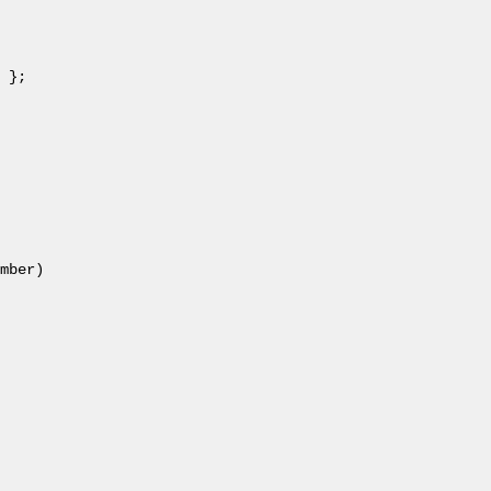
 };

mber)
