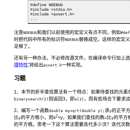
#define NDEBUG

#include <stdio.h>

#include <assert.h>

...
注意
和我们以前使用的宏定义有点不同，例如
NDEBUG
#def
时把代码中所有的标识符
替换成空。这样的宏定义
NDEBUG
足够了。
还有另一种办法，不必修改源文件，在编译命令行加上选
理特性”
将给出
一种实现。
assert.h
习题
1、本节的折半查找算法有一个特点：如果待查找的元素
则返回3，即
，而有些场合下要求
binarysearch(2)
a[3]
2、编写一个函数
求
的正平
double mysqrt(double y);
y
2
比
的平方根小，则x
<y，如果我们查找的数
比
的平方
y
x
y
的平方根。思考一下这个算法需要迭代多少次？迭代次数