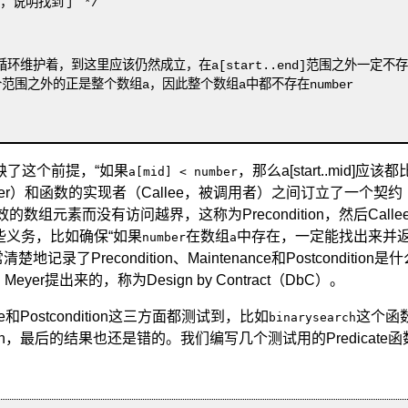
缺了这个前提，“
如果
，那么a[start..mid]应该都
a[mid] < number
r）
和函数的实现者（Callee，被调用者）
之间订立了一个契约（Co
是有效的数组元素而没有访问越界，这称为Precondition
，然后Calle
到某些义务，比如确保“
如果
在数组
中存在，一定能找出来并
number
a
记录了Precondition、Maintenance和Postcond
yer提出来的，称为Design by Contract（DbC）
。
ce和Postcondition这三方面都测试到，比如
这个函数
binarysearch
condition，最后的结果也还是错的。我们编写几个测试用的Predic