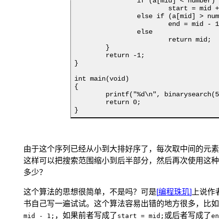
		if (a[mid] < number)

			start = mid + 1;

		else if (a[mid] > number)

			end = mid - 1;

		else

			return mid;

	}

	return -1;

}

int main(void)

{

	printf("%d\n", binarysearch(5));

	return 0;

}
由于这个序列已经从小到大排好序了，每次取中间的元素
这样可以把搜索范围缩小到后半部分，然后再次使用这种
多少？
这个算法的思想很简单，不是吗？可是
[
编程珠玑
]
上说作
书自己写一遍试试。这个算法容易出错的地方很多，比如
，如果前者写成了
或后者写成了
mid - 1;
start = mid;
en