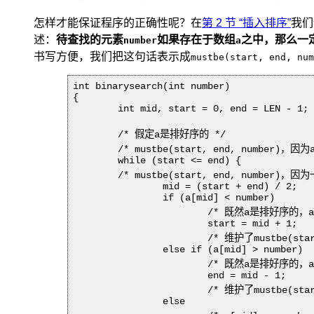
怎样才能保证程序的正确性呢？在
第 2 节 “插入排序”
我们
述：
待查找的元素
如果存在于数组
之中，那么一定
number
a
书写方便，我们把这句话表示成
mustbe(start, end, num
int binarysearch(int number)

{

	int mid, start = 0, end = LEN - 1;

	/* 假定a是排好序的 */

	/* mustbe(start, end, number)，因为a[start..end]就是整个数组a[0..LEN-1] */

	while (start <= end) {

	/* mustbe(start, end, number)，因为一开始进入循环时是正确的，每次循环也都维护了这个条件 */

		mid = (start + end) / 2;

		if (a[mid] < number)

			/* 既然a是排好序的，a[start..mid]应该都比number小，所以mustbe(mid+1, end, number) */

			start = mid + 1;

			/* 维护了mustbe(start, end, number) */

		else if (a[mid] > number)

			/* 既然a是排好序的，a[mid..end]应该都比number大，所以mustbe(start, mid-1, number) */

			end = mid - 1;

			/* 维护了mustbe(start, end, number) */

		else
