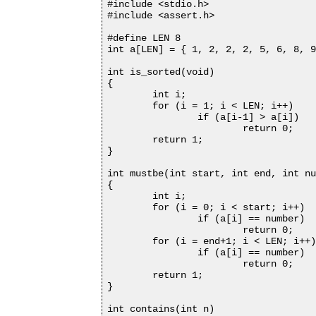
#include <stdio.h>

#include <assert.h>

#define LEN 8

int a[LEN] = { 1, 2, 2, 2, 5, 6, 8, 9
int is_sorted(void)

{

	int i;

	for (i = 1; i < LEN; i++)

		if (a[i-1] > a[i])

			return 0;

	return 1;

}

int mustbe(int start, int end, int nu
{

	int i;

	for (i = 0; i < start; i++)

		if (a[i] == number)

			return 0;

	for (i = end+1; i < LEN; i++)

		if (a[i] == number)

			return 0;

	return 1;

}

int contains(int n)
