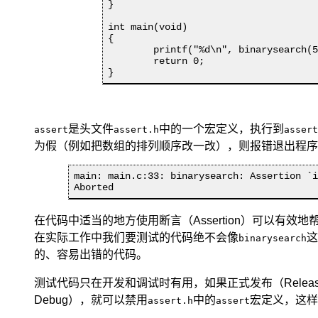
}

int main(void)

{

	printf("%d\n", binarysearch(5));

	return 0;

}
是头文件
中的一个宏定义，执行到
assert
assert.h
assert
为假（例如把数组的排列顺序改一改），则报错退出程序
main: main.c:33: binarysearch: Assertion `i
Aborted
在代码中适当的地方使用断言（Assertion）
可以有效地
在实际工作中我们要测试的代码绝不会像
这
binarysearch
的、容易出错的代码。
测试代码只在开发和调试时有用，如果正式发布（Releas
Debug），就可以禁用
中的
宏定义，这样
assert.h
assert