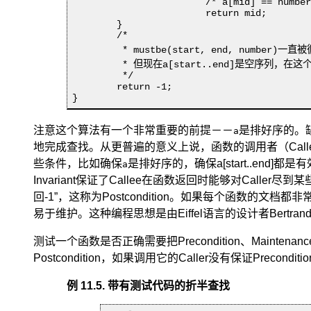
			/* a[mid] == number，说明找到了 */

			return mid;

	}

	/* 

	 * mustbe(start, end, number)一直被循环维护着，到这里应该仍然成立，在a[start..end]范围之外一定不存在number，

	 * 但现在a[start..end]是空序列，在这个范围之外的正是整个数组a，因此整个数组a中都不存在number

	 */

	return -1;

}
注意这个算法有一个非常重要的前提－－
是排好序的。
a
地完成查找。从更普遍的意义上说，函数的调用者（Calle
些条件，比如确保
是排好序的，确保a[start..end]都
a
Invariant保证了Callee在函数返回时能够对Caller尽
回-1
”，这称为Postcondition
。如果每个函数的文档都非常清楚地
易于维护。这种编程思想是由Eiffel语言的设计者Bertrand Me
测试一个函数是否正确需要把Precondition、Maintenan
Postcondition，如果调用它的Caller没有保证Pre
例 11.5. 带有测试代码的折半查找