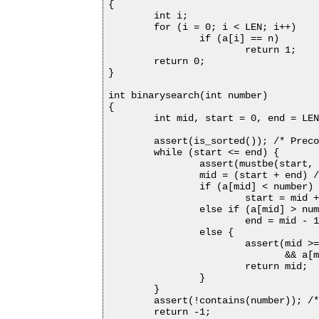
{

	int i;

	for (i = 0; i < LEN; i++)

		if (a[i] == n)

			return 1;

	return 0;

}

int binarysearch(int number)

{

	int mid, start = 0, end = LEN - 1;

	assert(is_sorted()); /* Precondition */

	while (start <= end) {

		assert(mustbe(start, end, number)); /* Maintenance */

		mid = (start + end) / 2;

		if (a[mid] < number)

			start = mid + 1;

		else if (a[mid] > number)

			end = mid - 1;

		else {

			assert(mid >= start && mid <= end

			       && a[mid] == number) /* Postcondition 1 */

			return mid;

		}

	}

	assert(!contains(number)); /* Postcondition 2 */

	return -1;
