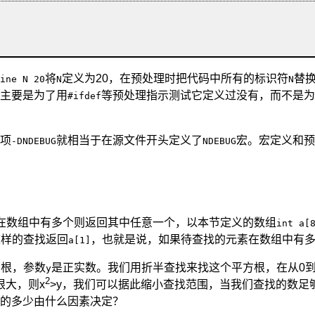
将
定义为20，在预处理时把代码中所有的标识符
替换
ine N 20
N
N
主要是为了用
等预处理指示测试它定义过没有，而不是为
#ifdef
项
就相当于在源文件开头定义了
宏。宏定义和预
-DNDEBUG
NDEBUG
在数组中有多个则返回其中任意一个，以本节定义的数组
int a[
这样的查找返回
，也就是说，如果待查找的元素在数组中有
a[1]
方根，参数
是正实数。我们用折半查找来找这个平方根，在从0
y
2
根大，则x
>y，我们可以据此缩小查找范围，当我们查找的数足够
的多少由什么因素决定？