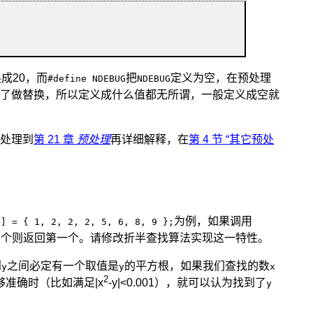
成20，而
把
定义为空，在预处理
#define NDEBUG
NDEBUG
了做替换，所以定义成什么值都无所谓，一般定义成空就
处理到
第 21 章
预处理
再详细解释，在
第 4 节 “其它预处
为例，如果调用
8] = { 1, 2, 2, 2, 5, 6, 8, 9 };
多个则返回第一个。请修改折半查找算法实现这一特性。
到
之间必定有一个取值是
的平方根，如果我们查找的数
y
y
x
2
准确时（比如满足|x
-y|<0.001），就可以认为找到了
y