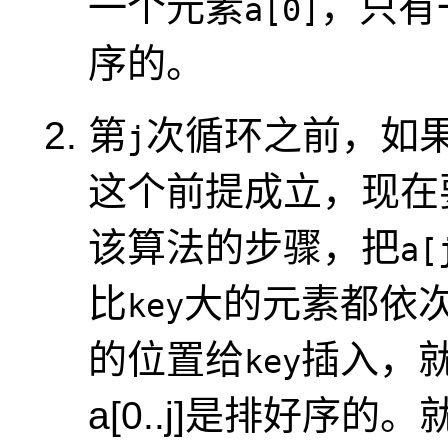
一个元素
，只有
a[0]
序的。
第
次循环之前，如果
j
这个前提成立，现在
该算法的步骤，把
a[
比
大的元素都依
key
的位置给
插入，
key
a[0..j]是排好序