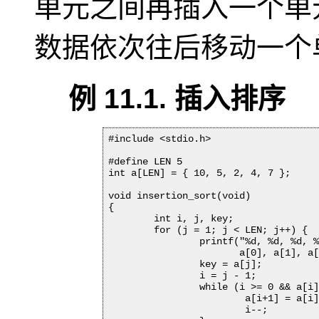
单元之间再插入一个单
数据依次往后移动一个
例 11.1. 插入排序
#include <stdio.h>

#define LEN 5

int a[LEN] = { 10, 5, 2, 4, 7 };

void insertion_sort(void)

{

	int i, j, key;

	for (j = 1; j < LEN; j++) {

		printf("%d, %d, %d, %d, %d\n",

		       a[0], a[1], a[2], a[3], a[4]);

		key = a[j];

		i = j - 1;

		while (i >= 0 && a[i] > key) {

			a[i+1] = a[i];

			i--;
