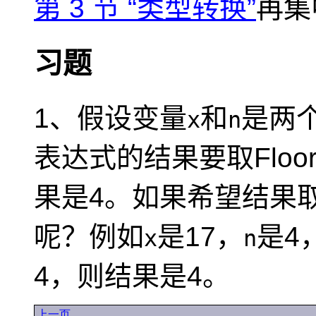
第 3 节 “类型转换”
再集
习题
1、假设变量
和
是两
x
n
表达式的结果要取Floo
果是4。如果希望结果取C
呢？例如
是17，
是4
x
n
4，则结果是4。
上一页