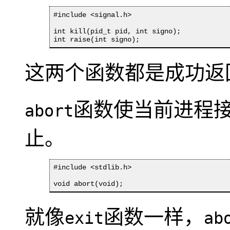
#include <signal.h>

int kill(pid_t pid, int signo);

int raise(int signo);
这两个函数都是成功返回
函数使当前进程
abort
止。
#include <stdlib.h>

void abort(void);
就像
函数一样，
exit
ab