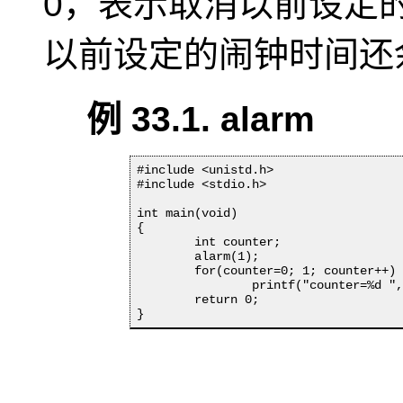
0，表示取消以前设定
以前设定的闹钟时间还
例 33.1. alarm
#include <unistd.h>

#include <stdio.h>

int main(void)

{

	int counter;

	alarm(1);

	for(counter=0; 1; counter++)

		printf("counter=%d ", counter);

	return 0;

}