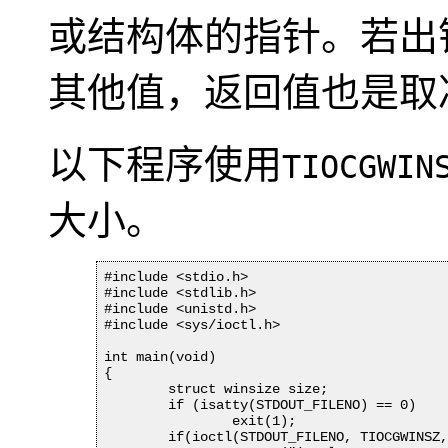
或结构体的指针。若出
其他值，返回值也是取
以下程序使用
TIOCGWIN
大小。
#include <stdio.h>

#include <stdlib.h>

#include <unistd.h>

#include <sys/ioctl.h>

int main(void)

{

	struct winsize size;

	if (isatty(STDOUT_FILENO) == 0)

		exit(1);

	if(ioctl(STDOUT_FILENO, TIOCGWINSZ, &size)<0) {
