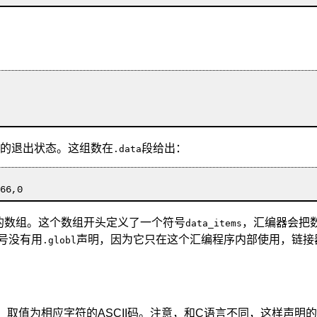
的退出状态。这组数在
段给出：
.data
,66,0
的数组。这个数组开头定义了一个符号
，汇编器会把
data_items
号没有用
声明，因为它只在这个汇编程序内部使用，链接
.globl
，取值为相应字符的ASCII码。注意，和C语言不同，这样声明