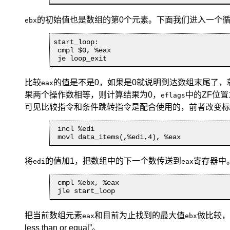
的初始值也是数组的第0个元素。下面我们进入一个
ebx
start_loop:

 cmpl $0, %eax

 je loop_exit
比较
的值是不是0，如果是0就说明到达数组末尾了，
eax
果两个操作数相等，则计算结果为0，
中的ZF位置
eflags
可见比较指令和条件跳转指令是配合使用的，前者改变标
 incl %edi

 movl data_items(,%edi,4), %eax
将
的值加1，把数组中的下一个数传送到
寄存器中
edi
eax
 cmpl %ebx, %eax

 jle start_loop
把当前数组元素
和目前为止找到的最大值
做比较
eax
ebx
less than or equal
”。