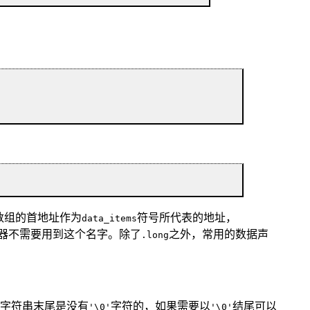
数组的首地址作为
符号所代表的地址，
data_items
器不需要用到这个名字。除了
之外，常用的数据声
.long
的字符串末尾是没有
字符的，如果需要以
结尾可以
'\0'
'\0'