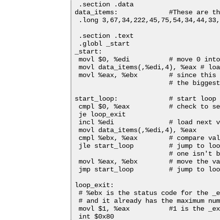
 .section .data

data_items: 		#These are the data items

 .long 3,67,34,222,45,75,54,34,44,33,
 .section .text

 .globl _start

_start:

 movl $0, %edi  	# move 0 into the index register

 movl data_items(,%edi,4), %eax # loa
 movl %eax, %ebx 	# since this is the first item, %eax is

			# the biggest

start_loop: 		# start loop

 cmpl $0, %eax  	# check to see if we've hit the end

 je loop_exit

 incl %edi 		# load next value

 movl data_items(,%edi,4), %eax

 cmpl %ebx, %eax 	# compare values

 jle start_loop 	# jump to loop beginning if the new

 			# one isn't bigger

 movl %eax, %ebx 	# move the value as the largest

 jmp start_loop 	# jump to loop beginning

loop_exit:

 # %ebx is the status code for the _e
 # and it already has the maximum num
 movl $1, %eax  	#1 is the _exit() syscall

 int $0x80