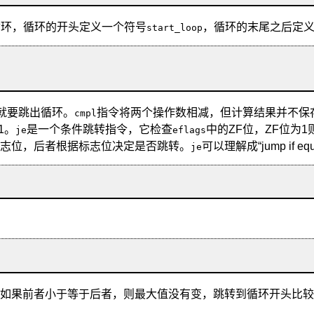
循环，循环的开头定义一个符号
，循环的末尾之后定
start_loop
就要跳出循环。
指令将两个操作数相减，但计算结果并不保
cmpl
1。
是一个条件跳转指令，它检查
中的ZF位，ZF位为
je
eflags
志位，后者根据标志位决定是否跳转。
可以理解成“
jump if eq
je
。
，如果前者小于等于后者，则最大值没有变，跳转到循环开头比