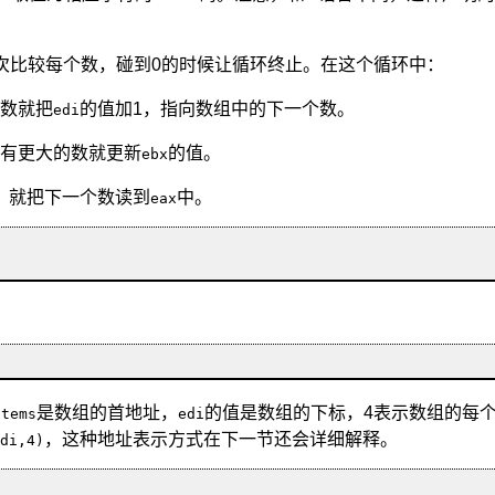
次比较每个数，碰到0的时候让循环终止。在这个循环中：
数就把
的值加1，指向数组中的下一个数。
edi
有更大的数就更新
的值。
ebx
，就把下一个数读到
中。
eax
是数组的首地址，
的值是数组的下标，4表示数组的每
items
edi
，这种地址表示方式在下一节还会详细解释。
di,4)