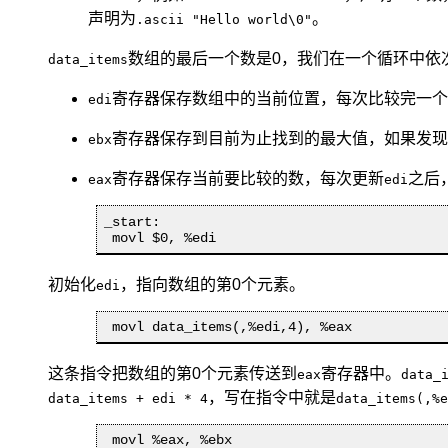
声明为
。
.ascii "Hello world\0"
数组的最后一个数是0，我们在一个循环中依
data_items
寄存器保存数组中的当前位置，每次比较完一个
edi
寄存器保存到目前为止找到的最大值，如果发现
ebx
寄存器保存当前要比较的数，每次更新
之后
eax
edi
_start:

 movl $0, %edi
初始化
，指向数组的第0个元素。
edi
 movl data_items(,%edi,4), %eax
这条指令把数组的第0个元素传送到
寄存器中。
eax
data_
，写在指令中就是
data_items + edi * 4
data_items(,%e
 movl %eax, %ebx