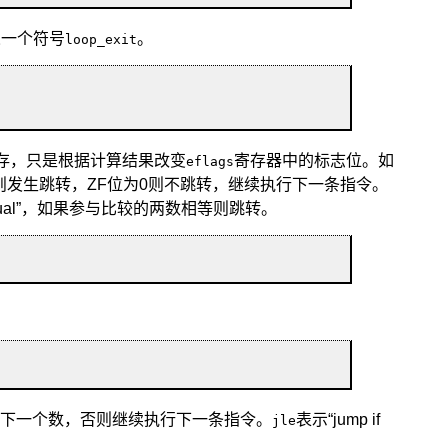
义一个符号
。
loop_exit
存，只是根据计算结果改变
寄存器中的标志位。如
eflags
1则发生跳转，ZF位为0则不跳转，继续执行下一条指令。
ual
”，如果参与比较的两数相等则跳转。
较下一个数，否则继续执行下一条指令。
表示“
jump if
jle