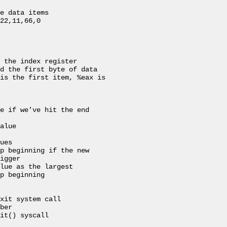
22,11,66,0

d the first byte of data

xit system call

ber
