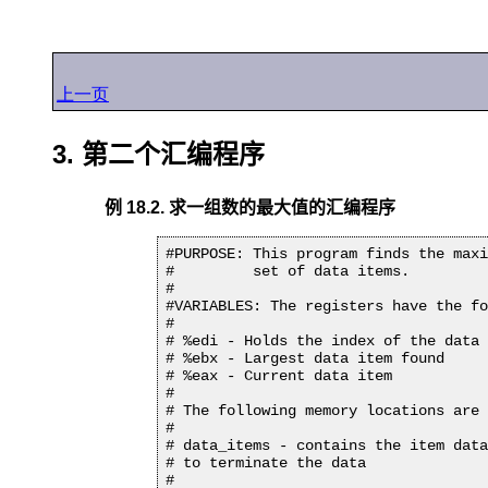
上一页
3. 第二个汇编程序
例 18.2. 求一组数的最大值的汇编程序
#PURPOSE: This program finds the maxi
#	  set of data items.

#

#VARIABLES: The registers have the fo
#

# %edi - Holds the index of the data 
# %ebx - Largest data item found

# %eax - Current data item

#

# The following memory locations are 
#

# data_items - contains the item data
# to terminate the data

#
